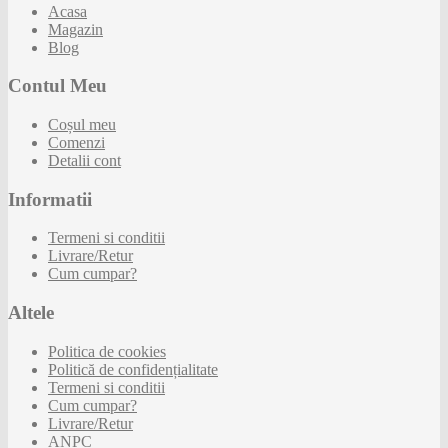
Acasa
Magazin
Blog
Contul Meu
Coșul meu
Comenzi
Detalii cont
Informatii
Termeni si conditii
Livrare/Retur
Cum cumpar?
Altele
Politica de cookies
Politică de confidențialitate
Termeni si conditii
Cum cumpar?
Livrare/Retur
ANPC