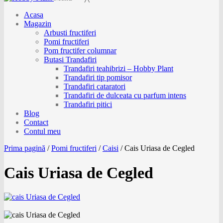
Acasa
Magazin
Arbusti fructiferi
Pomi fructiferi
Pom fructifer columnar
Butasi Trandafiri
Trandafiri teahibrizi – Hobby Plant
Trandafiri tip pomisor
Trandafiri cataratori
Trandafiri de dulceata cu parfum intens
Trandafiri pitici
Blog
Contact
Contul meu
Prima pagină
/
Pomi fructiferi
/
Caisi
/
Cais Uriasa de Cegled
Cais Uriasa de Cegled