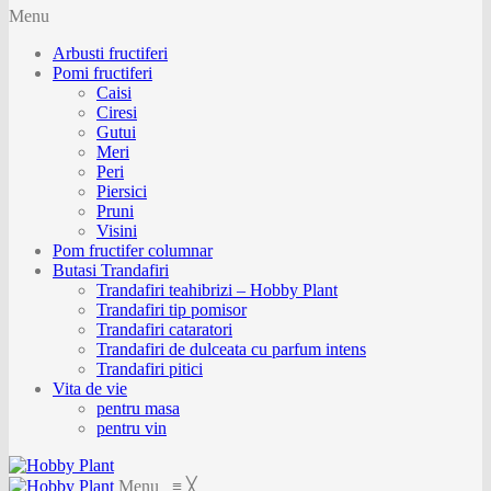
Menu
Arbusti fructiferi
Pomi fructiferi
Caisi
Ciresi
Gutui
Meri
Peri
Piersici
Pruni
Visini
Pom fructifer columnar
Butasi Trandafiri
Trandafiri teahibrizi – Hobby Plant
Trandafiri tip pomisor
Trandafiri cataratori
Trandafiri de dulceata cu parfum intens
Trandafiri pitici
Vita de vie
pentru masa
pentru vin
Menu
≡
╳