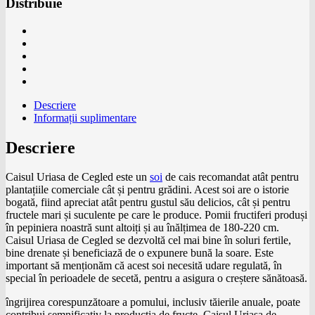
Distribuie
Descriere
Informații suplimentare
Descriere
Caisul Uriasa de Cegled este un
soi
de cais recomandat atât pentru
plantațiile comerciale cât și pentru grădini. Acest soi are o istorie
bogată, fiind apreciat atât pentru gustul său delicios, cât și pentru
fructele mari și suculente pe care le produce. Pomii fructiferi produși
în pepiniera noastră sunt altoiți și au înălțimea de 180-220 cm.
Caisul Uriasa de Cegled se dezvoltă cel mai bine în soluri fertile,
bine drenate și beneficiază de o expunere bună la soare. Este
important să menționăm că acest soi necesită udare regulată, în
special în perioadele de secetă, pentru a asigura o creștere sănătoasă.
îngrijirea corespunzătoare a pomului, inclusiv tăierile anuale, poate
contribui semnificativ la producția de fructe. Caisul Uriasa de