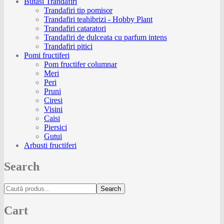
Butasi Trandafiri
Trandafiri tip pomisor
Trandafiri teahibrizi - Hobby Plant
Trandafiri cataratori
Trandafiri de dulceata cu parfum intens
Trandafiri pitici
Pomi fructiferi
Pom fructifer columnar
Meri
Peri
Pruni
Ciresi
Visini
Caisi
Piersici
Gutui
Arbusti fructiferi
Search
Search
Cart