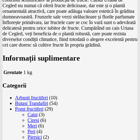
Cegled nu numai că oferă fructe delicioase, dar este și o plantă
ornamentală atractivă, care poate adăuga valoare estetică în grădina
dumneavoastră. Frunzele sale verzi strălucitoare și florile parfumate
înflorește primăvara, iar fructele care se coc în vară sunt o adevărată
delicatesă pentru orice iubitor de fructe. Cumpărând un cais Uriasa
de Cegled, veți beneficia de o plantă robustă, care poate rezista
diverselor condiții climatice, fiind totodată o alegere excelentă pentru
cei care doresc să cultive fructe în propria grădină.
Informații suplimentare
Greutate
1 kg
Categorii
Arbusti fructiferi
(10)
Butasi Trandafiri
(54)
Pomi fructiferi
(29)
Caisi
(3)
Ciresi
(6)
Meri
(6)
Peri
(4)
Piersici
(2)